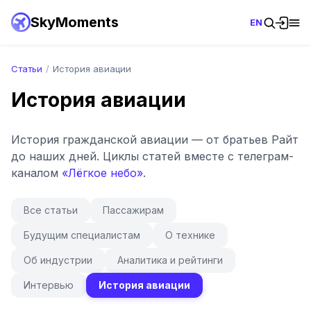
SkyMoments
EN
Статьи
/
История авиации
История авиации
История гражданской авиации — от братьев Райт
до наших дней. Циклы статей вместе с телеграм-
каналом
«Лёгкое небо»
.
Все статьи
Пассажирам
Будущим специалистам
О технике
Об индустрии
Аналитика и рейтинги
Интервью
История авиации