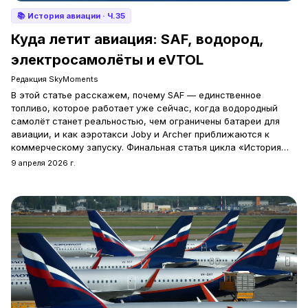
📚
История авиации
· Ч.35
Куда летит авиация: SAF, водород,
электросамолёты и eVTOL
Редакция SkyMoments
В этой статье расскажем, почему SAF — единственное
топливо, которое работает уже сейчас, когда водородный
самолёт станет реальностью, чем ограничены батареи для
авиации, и как аэротакси Joby и Archer приближаются к
коммерческому запуску. Финальная статья цикла «История
авиации» SkyMoments.
9 апреля 2026 г.