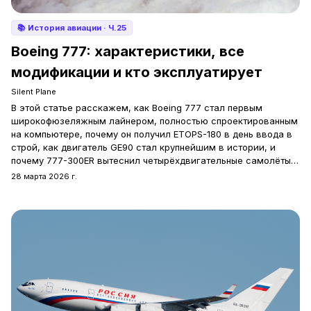
📚
История авиации
· Ч.25
Boeing 777: характеристики, все
модификации и кто эксплуатирует
Silent Plane
В этой статье расскажем, как Boeing 777 стал первым
широкофюзеляжным лайнером, полностью спроектированным
на компьютере, почему он получил ETOPS-180 в день ввода в
строй, как двигатель GE90 стал крупнейшим в истории, и
почему 777-300ER вытеснил четырёхдвигательные самолёты с
дальних маршрутов.
28 марта 2026 г.