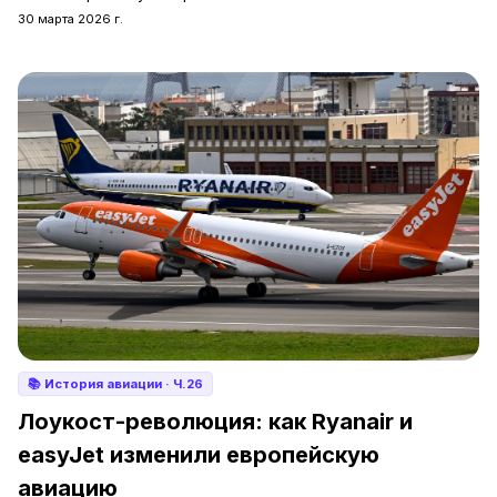
30 марта 2026 г.
📚
История авиации
· Ч.26
Лоукост-революция: как Ryanair и
easyJet изменили европейскую
авиацию