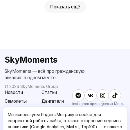
Показать ещё
SkyMoments
SkyMoments — всё про гражданскую
авиацию в одном месте.
©
2026
SkyMoments Group
Новости
Статьи
Самолёты
Двигатели
Instagram принадлежит Meta,
признанной экстремистской и
SkyMoments
Подписка
запрещённой в РФ.
Мы используем Яндекс.Метрику и cookie для
AI: Altair
SkyMoments
корректной работы сайта, а также сторонние сервисы
Pro
аналитики (Google Analytics, Mail.ru, Top100) — с вашего