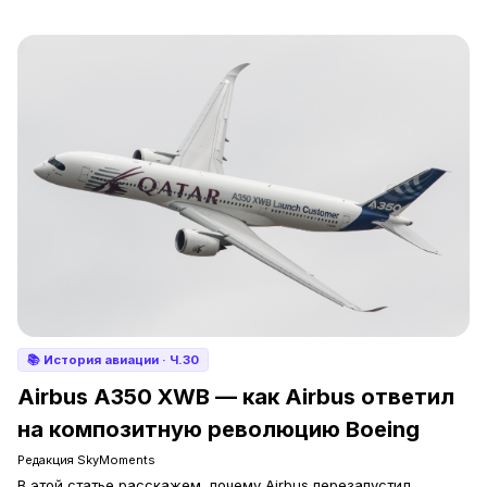
📚
История авиации
· Ч.30
Airbus A350 XWB — как Airbus ответил
на композитную революцию Boeing
Редакция SkyMoments
В этой статье расскажем, почему Airbus перезапустил