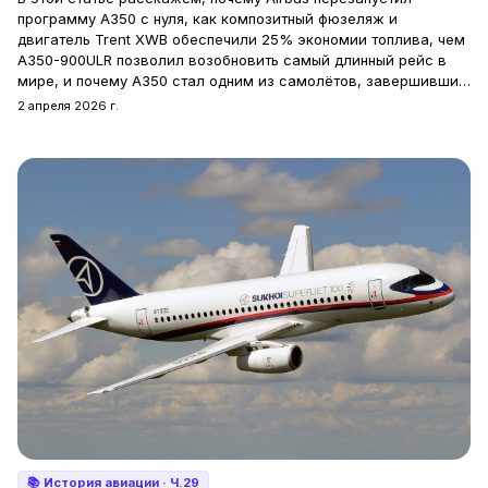
программу A350 с нуля, как композитный фюзеляж и
двигатель Trent XWB обеспечили 25% экономии топлива, чем
A350-900ULR позволил возобновить самый длинный рейс в
мире, и почему A350 стал одним из самолётов, завершивших
эпоху четырёхдвигательных лайнеров.
2 апреля 2026 г.
📚
История авиации
· Ч.29